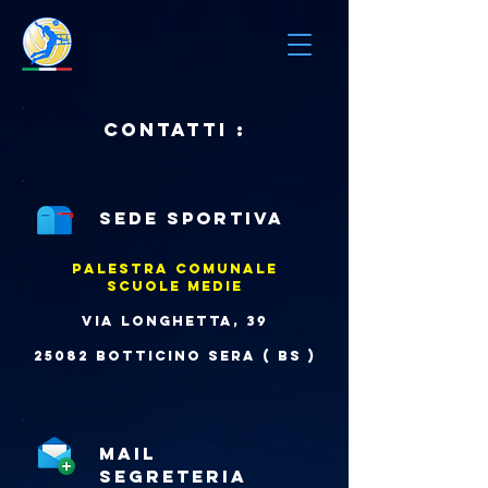
CONTATTI :
SEDE SPORTIVA
PALESTRA COMUNALE
SCUOLE MEDIE
VIA LONGHETTA, 39
25082 BOTTICINO SERA ( bs )
MAIL
SEGRETERIA