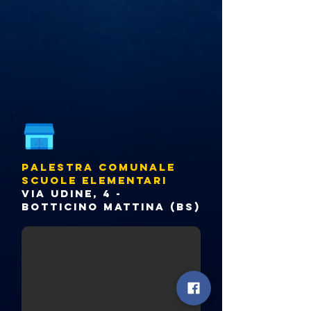
PALESTRA COMUNALE
SCUOLE ELEMENTARI
VIA UDINE, 4 -
BOTTICINO MATTINA (bs)