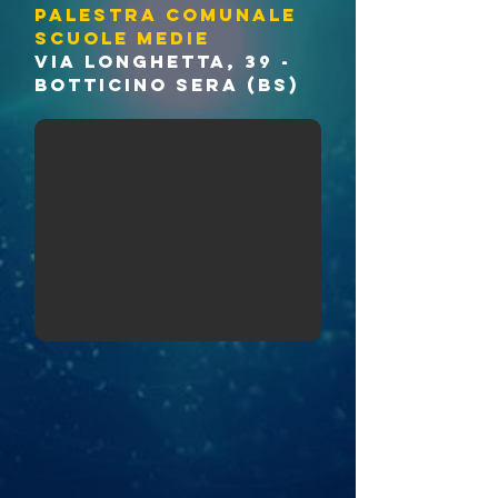
PALESTRA COMUNALE
SCUOLE MEDIE
VIA LONGHETTA, 39 -
BOTTICINO SERA (bs)